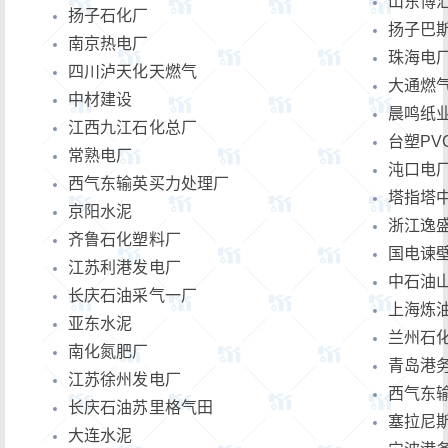
山东博
扬子石化厂
扬子巴
南京热电厂
珠海电
四川泸天化天燃气
大通燃
中材建设
晨鸣纸
江西九江石化总厂
台塑PV
常熟电厂
沌口电
西气东输英买力处理厂
塔指塔
京阳水泥
浙江逸
齐鲁石化塑料厂
国电谏
江苏利港发电厂
中石油
长庆石油采气一厂
上海炼
亚东水泥
兰州石化
南化氮肥厂
青岛港
江苏徐州发电厂
西气东
长庆石油苏里格气田
塞拉尼斯
大连水泥