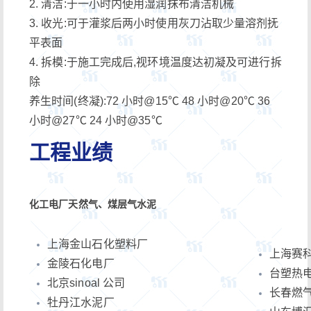
2. 清洁:于一小时内使用湿润抹布清洁机械
3. 收光:可于灌浆后两小时使用灰刀沾取少量溶剂抚
平表面
4. 拆模:于施工完成后,视环境温度达初凝及可进行拆
除
养生时间(终凝):72 小时@15℃ 48 小时@20℃ 36
小时@27℃ 24 小时@35℃
工程业绩
化工电厂天然气、煤层气水泥
上海金山石化塑料厂
上海赛科
金陵石化电厂
台塑热
北京sinoal 公司
长春燃
牡丹江水泥厂