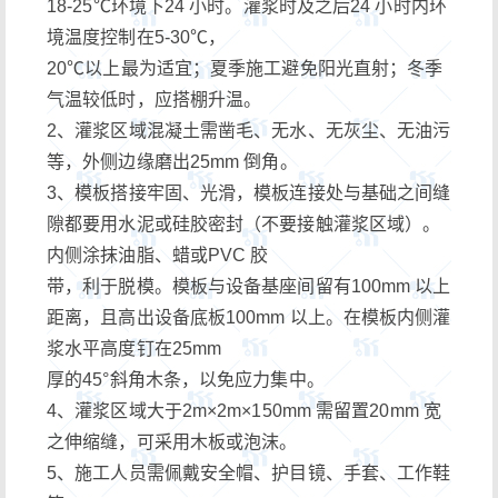
18-25℃环境下24 小时。灌浆时及之后24 小时内环
境温度控制在5-30℃，
20℃以上最为适宜；夏季施工避免阳光直射；冬季
气温较低时，应搭棚升温。
2、灌浆区域混凝土需凿毛、无水、无灰尘、无油污
等，外侧边缘磨出25mm 倒角。
3、模板搭接牢固、光滑，模板连接处与基础之间缝
隙都要用水泥或硅胶密封（不要接触灌浆区域）。
内侧涂抹油脂、蜡或PVC 胶
带，利于脱模。模板与设备基座间留有100mm 以上
距离，且高出设备底板100mm 以上。在模板内侧灌
浆水平高度钉在25mm
厚的45°斜角木条，以免应力集中。
4、灌浆区域大于2m×2m×150mm 需留置20mm 宽
之伸缩缝，可采用木板或泡沫。
5、施工人员需佩戴安全帽、护目镜、手套、工作鞋