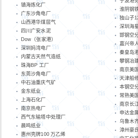
宁波港
镇海炼化厂
淮阴钢
广东沙角电厂
独山子1
山西港华煤层气
深圳海
四川广安水泥
邯钢空
Dow（张家港）
嘉兴帝
深圳妈湾电厂
秦皇岛
内蒙古天然气造纸
攀钢冶
珠海BP 工厂
南京美
东莞沙角电厂
天津船
中石油重庆气矿
本钢空
金东纸业
常熟美
上海石化厂
南京长
南京热电厂
申达金
西气东输塔中处理厂
乌鲁木
晨鸣纸业
漳州豪
惠州壳牌100 万乙烯