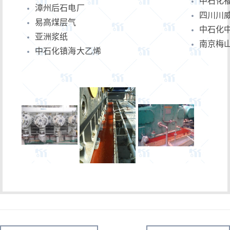
中石化
漳州后石电厂
四川川
易高煤层气
中石化
亚洲浆纸
南京梅
中石化镇海大乙烯