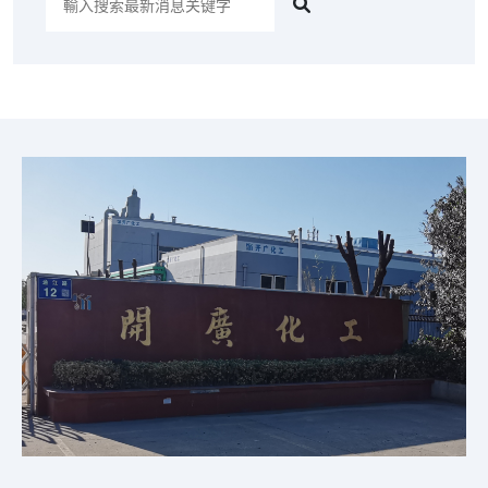
索
最
新
消
息